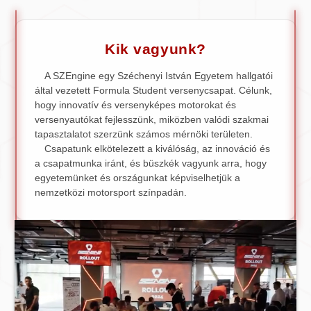
Kik vagyunk?
A SZEngine egy Széchenyi István Egyetem hallgatói
által vezetett Formula Student versenycsapat. Célunk,
hogy innovatív és versenyképes motorokat és
versenyautókat fejlesszünk, miközben valódi szakmai
tapasztalatot szerzünk számos mérnöki területen.
Csapatunk elkötelezett a kiválóság, az innováció és
a csapatmunka iránt, és büszkék vagyunk arra, hogy
egyetemünket és országunkat képviselhetjük a
nemzetközi motorsport színpadán.