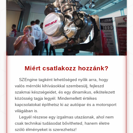
Miért csatlakozz hozzánk?
SZEngine tagként lehetőséged nyílik arra, hogy
valós mérnöki kihívásokkal szembesülj, fejleszd
szakmai készségeidet, és egy dinamikus, elkötelezett
közösség tagja legyél. Mindemellett értékes
kapcsolatokat építhetsz ki az autóipar és a motorsport
világában is.
Legyél részese egy izgalmas utazásnak, ahol nem
csak technikai tudásodat bővítheted, hanem életre
szóló élményeket is szerezhetsz!