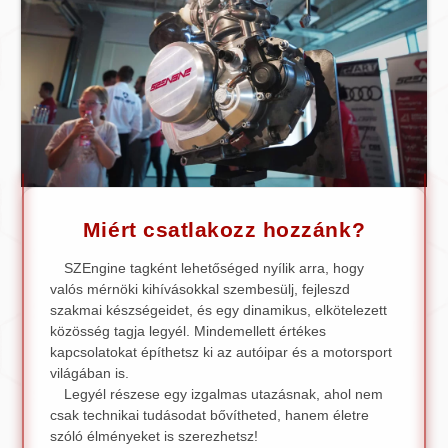
Miért csatlakozz hozzánk?
SZEngine tagként lehetőséged nyílik arra, hogy
valós mérnöki kihívásokkal szembesülj, fejleszd
szakmai készségeidet, és egy dinamikus, elkötelezett
közösség tagja legyél. Mindemellett értékes
kapcsolatokat építhetsz ki az autóipar és a motorsport
világában is.
Legyél részese egy izgalmas utazásnak, ahol nem
csak technikai tudásodat bővítheted, hanem életre
szóló élményeket is szerezhetsz!