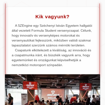
Kik vagyunk?
A SZEngine egy Széchenyi István Egyetem hallgatói
által vezetett Formula Student versenycsapat. Célunk,
hogy innovatív és versenyképes motorokat és
versenyautókat fejlesszünk, miközben valódi szakmai
tapasztalatot szerzünk számos mérnöki területen.
Csapatunk elkötelezett a kiválóság, az innováció és
a csapatmunka iránt, és büszkék vagyunk arra, hogy
egyetemünket és országunkat képviselhetjük a
nemzetközi motorsport színpadán.