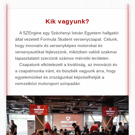
Kik vagyunk?
A SZEngine egy Széchenyi István Egyetem hallgatói
által vezetett Formula Student versenycsapat. Célunk,
hogy innovatív és versenyképes motorokat és
versenyautókat fejlesszünk, miközben valódi szakmai
tapasztalatot szerzünk számos mérnöki területen.
Csapatunk elkötelezett a kiválóság, az innováció és
a csapatmunka iránt, és büszkék vagyunk arra, hogy
egyetemünket és országunkat képviselhetjük a
nemzetközi motorsport színpadán.