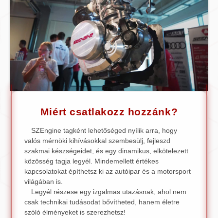
Miért csatlakozz hozzánk?
SZEngine tagként lehetőséged nyílik arra, hogy
valós mérnöki kihívásokkal szembesülj, fejleszd
szakmai készségeidet, és egy dinamikus, elkötelezett
közösség tagja legyél. Mindemellett értékes
kapcsolatokat építhetsz ki az autóipar és a motorsport
világában is.
Legyél részese egy izgalmas utazásnak, ahol nem
csak technikai tudásodat bővítheted, hanem életre
szóló élményeket is szerezhetsz!