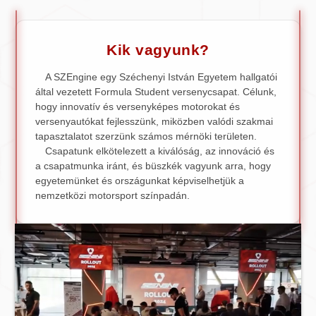
Kik vagyunk?
A SZEngine egy Széchenyi István Egyetem hallgatói
által vezetett Formula Student versenycsapat. Célunk,
hogy innovatív és versenyképes motorokat és
versenyautókat fejlesszünk, miközben valódi szakmai
tapasztalatot szerzünk számos mérnöki területen.
Csapatunk elkötelezett a kiválóság, az innováció és
a csapatmunka iránt, és büszkék vagyunk arra, hogy
egyetemünket és országunkat képviselhetjük a
nemzetközi motorsport színpadán.