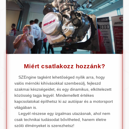
Miért csatlakozz hozzánk?
SZEngine tagként lehetőséged nyílik arra, hogy
valós mérnöki kihívásokkal szembesülj, fejleszd
szakmai készségeidet, és egy dinamikus, elkötelezett
közösség tagja legyél. Mindemellett értékes
kapcsolatokat építhetsz ki az autóipar és a motorsport
világában is.
Legyél részese egy izgalmas utazásnak, ahol nem
csak technikai tudásodat bővítheted, hanem életre
szóló élményeket is szerezhetsz!