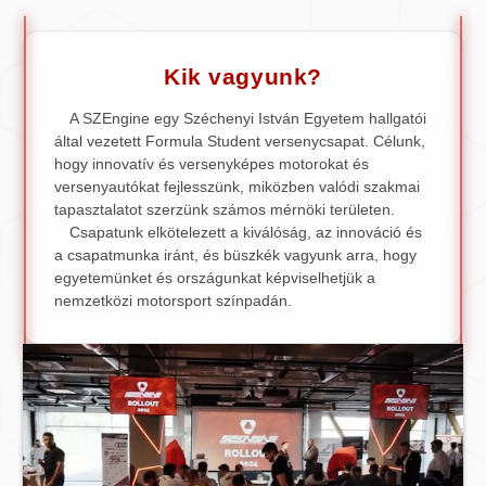
Kik vagyunk?
A SZEngine egy Széchenyi István Egyetem hallgatói
által vezetett Formula Student versenycsapat. Célunk,
hogy innovatív és versenyképes motorokat és
versenyautókat fejlesszünk, miközben valódi szakmai
tapasztalatot szerzünk számos mérnöki területen.
Csapatunk elkötelezett a kiválóság, az innováció és
a csapatmunka iránt, és büszkék vagyunk arra, hogy
egyetemünket és országunkat képviselhetjük a
nemzetközi motorsport színpadán.