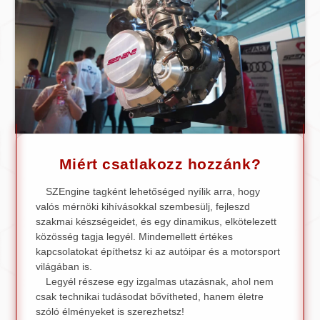
Miért csatlakozz hozzánk?
SZEngine tagként lehetőséged nyílik arra, hogy
valós mérnöki kihívásokkal szembesülj, fejleszd
szakmai készségeidet, és egy dinamikus, elkötelezett
közösség tagja legyél. Mindemellett értékes
kapcsolatokat építhetsz ki az autóipar és a motorsport
világában is.
Legyél részese egy izgalmas utazásnak, ahol nem
csak technikai tudásodat bővítheted, hanem életre
szóló élményeket is szerezhetsz!