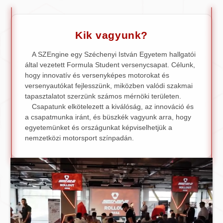
Kik vagyunk?
A SZEngine egy Széchenyi István Egyetem hallgatói
által vezetett Formula Student versenycsapat. Célunk,
hogy innovatív és versenyképes motorokat és
versenyautókat fejlesszünk, miközben valódi szakmai
tapasztalatot szerzünk számos mérnöki területen.
Csapatunk elkötelezett a kiválóság, az innováció és
a csapatmunka iránt, és büszkék vagyunk arra, hogy
egyetemünket és országunkat képviselhetjük a
nemzetközi motorsport színpadán.