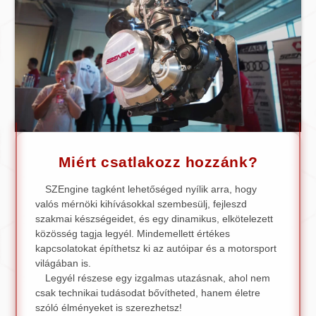
Miért csatlakozz hozzánk?
SZEngine tagként lehetőséged nyílik arra, hogy
valós mérnöki kihívásokkal szembesülj, fejleszd
szakmai készségeidet, és egy dinamikus, elkötelezett
közösség tagja legyél. Mindemellett értékes
kapcsolatokat építhetsz ki az autóipar és a motorsport
világában is.
Legyél részese egy izgalmas utazásnak, ahol nem
csak technikai tudásodat bővítheted, hanem életre
szóló élményeket is szerezhetsz!